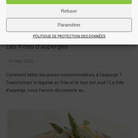
Refuser
Paramétrer
POLITIQUE DE PROTECTION DES DONNÉES
Les frites d’asperges
19 Mar 2020
Comment initier les jeunes consommateurs à l’asperge ?
Transformez le légume en frite et le tour est joué ! La frite
d’asperge, nous l’avons découverte au...