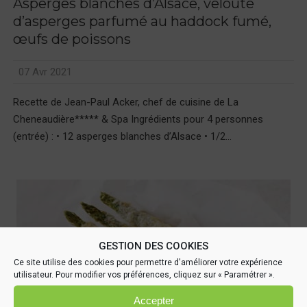
Asperges blanches d’Alsace, velouté
d’asperges parfumé au haddock fumé,
œufs de poissons
07 Avr 2021
Recette de Jean-Paul Acker, chef de cuisine de La
Cheneaudière***** & Spa Ingrédients pour 4 personnes
(entrée) : • 12 asperges blanches d’Alsace • 1/2...
GESTION DES COOKIES
Ce site utilise des cookies pour permettre d'améliorer votre expérience
utilisateur. Pour modifier vos préférences, cliquez sur « Paramétrer ».
Accepter