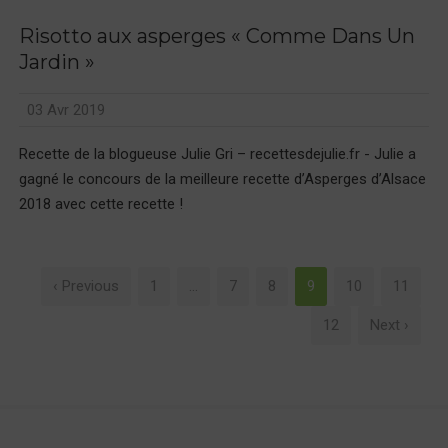
Risotto aux asperges « Comme Dans Un
Jardin »
03 Avr 2019
Recette de la blogueuse Julie Gri – recettesdejulie.fr - Julie a
gagné le concours de la meilleure recette d’Asperges d’Alsace
2018 avec cette recette !
‹ Previous
1
…
7
8
9
10
11
12
Next ›