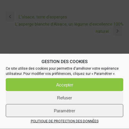
L’alsace, terre d’asperges
L’asperge blanche d’Alsace, un légume d’excellence 100%
naturel
GESTION DES COOKIES
DERNIÈRES ACTUALITÉS :
Ce site utilise des cookies pour permettre d'améliorer votre expérience
utilisateur. Pour modifier vos préférences, cliquez sur « Paramétrer ».
Le Trophée de l’Asperge d’Alsace est de retour pour une 2e
Accepter
édition !
02 Juin 2026
Refuser
Comment conserver les asperges d’Alsace et les
Paramétrer
savourer toute l’année ?
21 Mai 2026
POLITIQUE DE PROTECTION DES DONNÉES