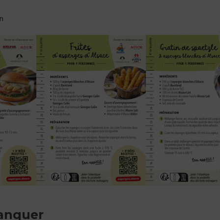
en
anquer