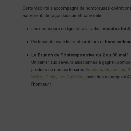
Cette visibilité s’accompagne de nombreuses opérations p
autrement, de façon ludique et conviviale.
Jeux concours en ligne et à la radio :
écoutez Ici A
Partenariats avec les restaurateurs et
bons cadeau
Le Brunch du Printemps arrive du 2 au 30 mai !
Un panier aux saveurs alsaciennes à gagner, comp
produits de nos partenaires
Bureland
,
Alsace Lait
,
A
Melfor
,
Celtic
,
Les Café Sati
, avec des asperges d’A
l’honneur !