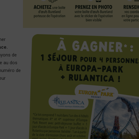
ner
ace.
rayons de
re au dos
n numéro de
eur