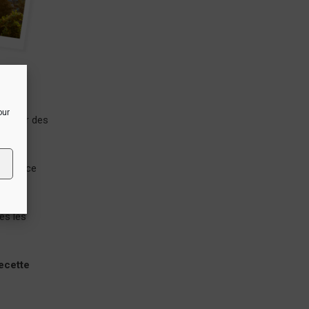
nds.
our
roposer des
isiter ce
es les
ecette