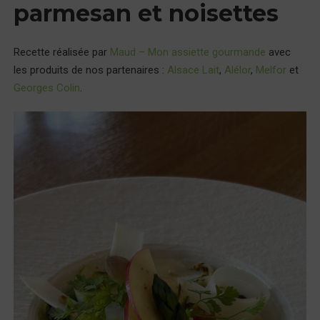
parmesan et noisettes
Recette réalisée par
Maud – Mon assiette gourmande
avec
les produits de nos partenaires :
Alsace Lait
,
Alélor
,
Melfor
et
Georges Colin
.