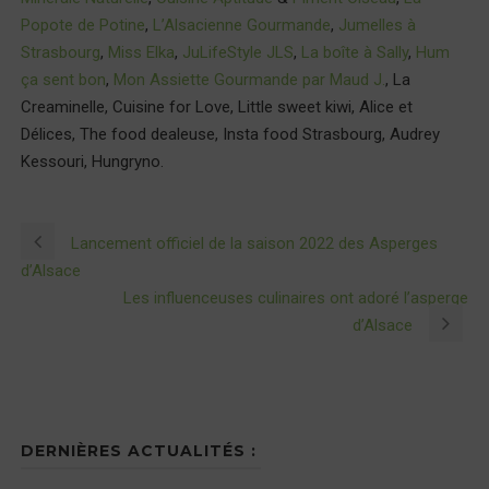
Popote de Potine
,
L’Alsacienne Gourmande
,
Jumelles à
Strasbourg
,
Miss Elka
,
JuLifeStyle JLS
,
La boîte à Sally
,
Hum
ça sent bon
,
Mon Assiette Gourmande par Maud J.
, La
Creaminelle, Cuisine for Love, Little sweet kiwi, Alice et
Délices, The food dealeuse, Insta food Strasbourg, Audrey
Kessouri, Hungryno.
Lancement officiel de la saison 2022 des Asperges
d’Alsace
Les influenceuses culinaires ont adoré l’asperge
d’Alsace
DERNIÈRES ACTUALITÉS :