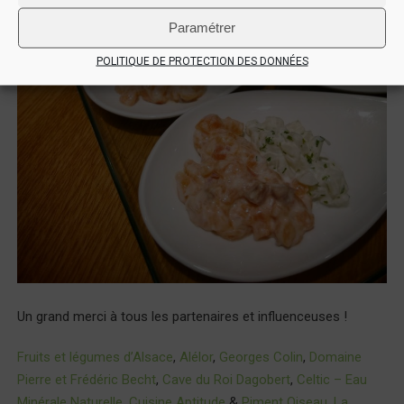
Paramétrer
POLITIQUE DE PROTECTION DES DONNÉES
Un grand merci à tous les partenaires et influenceuses !
Fruits et légumes d’Alsace
,
Alélor
,
Georges Colin
,
Domaine
Pierre et Frédéric Becht
,
Cave du Roi Dagobert
,
Celtic – Eau
Minérale Naturelle
,
Cuisine Aptitude
&
Piment Oiseau
,
La