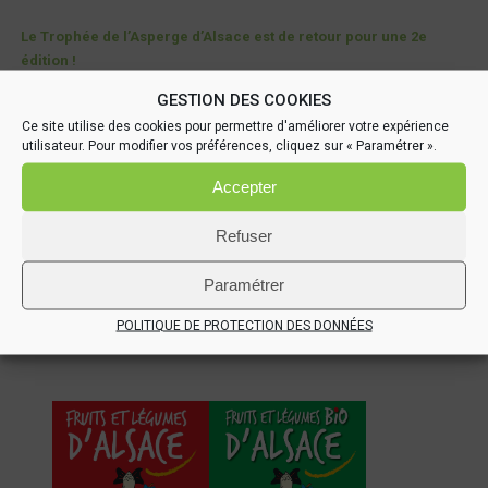
Le Trophée de l’Asperge d’Alsace est de retour pour une 2e
édition !
02 Juin 2026
GESTION DES COOKIES
Ce site utilise des cookies pour permettre d'améliorer votre expérience
Comment conserver les asperges d’Alsace et les
utilisateur. Pour modifier vos préférences, cliquez sur « Paramétrer ».
savourer toute l’année ?
Accepter
21 Mai 2026
Refuser
À retrouver cette saison : l’Asperge d’Alsace
rayonne sur tout le territoire
Paramétrer
30 Avr 2026
POLITIQUE DE PROTECTION DES DONNÉES