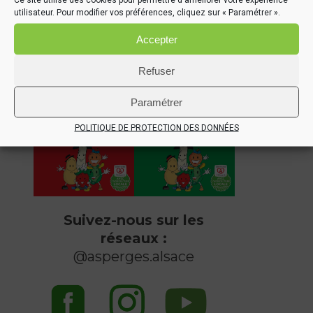
que le début de la saison des asperges ne rime pas seulement
utilisateur. Pour modifier vos préférences, cliquez sur « Paramétrer ».
avec récolte mais aussi avec plantation ?
Accepter
Refuser
Paramétrer
POLITIQUE DE PROTECTION DES DONNÉES
Suivez-nous sur les
réseaux :
@asperges.alsace